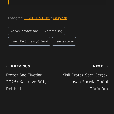
Fotoğraf:
JESHOOTS.COM
/
Unsplash
Post
#
erkek protez saç
#
protez saç
Tags:
#
saç dökülmesi çözümü
#
saç sistemi
YAZI
PREVIOUS
NEXT
GEZINMESI
Protez Saç Fiyatları
Şişli Protez Saç: Gerçek
2025: Kalite ve Bütçe
İnsan Saçıyla Doğal
Rehberi
Görünüm