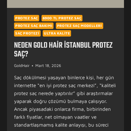
PROTEZ SAÇ
6900 TL PROTEZ SAÇ
PROTEZ SAÇ BAKIMI
PROTEZ SAÇ MODELLERI
SAÇ PROTEZI
ULTRA KALITE
NEDEN GOLD HAIR İSTANBUL PROTEZ
SAÇ?
GoldHair
Mart 18, 2026
Saç dökülmesi yaşayan binlerce kişi, her gün
internette “en iyi protez saç merkezi”, “kaliteli
protez saç nerede yaptırılır” gibi araştırmalar
yaparak doğru çözümü bulmaya çalışıyor.
Ancak piyasadaki onlarca firma, birbirinden
farklı fiyatlar, net olmayan vaatler ve
standartlaşmamış kalite anlayışı, bu süreci