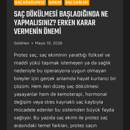
SAÇ DÖKÜLMESI
BAKIM
SAÇ SAĞLIĞI
SAÇ DÖKÜLMESI BAŞLADIĞINDA NE
YAPMALISINIZ? ERKEN KARAR
VERMENIN ÖNEMI
GoldHair
Mayıs 19, 2026
Protez saç, saç ekiminin yarattığı fiziksel ve
maddi yükü taşımak istemeyen ya da sağlık
nedeniyle bu operasyona uygun olmayan
bireyler için gerçek anlamda hayat kurtarıcı bir
çözüm. Hem ileri düzey saç dökülmesi
yaşayanlar hem de kemoterapi, hormonal
değişim veya stres kaynaklı saç kaybıyla
mücadele edenler bu sistemden büyük fayda
sağlıyor. Bu yazıda saç ekimi ile protez saç
arasındaki temel farkları, protez saçın