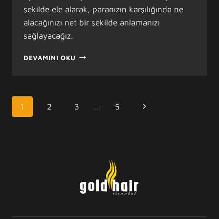
şekilde ele alarak, paranızın karşılığında ne
alacağınızı net bir şekilde anlamanızı
sağlayacağız.
PROTEZ
DEVAMINI OKU
SAÇ
FIYATLARI
2026:
NELERE
PAGE
Next
1
2
3
…
5
DIKKAT
NAVIGATION
ETMELISINIZ?
Page