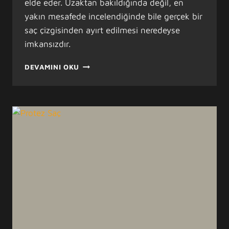
elde eder. Uzaktan bakıldığında değil, en
yakın mesafede incelendiğinde bile gerçek bir
saç çizgisinden ayırt edilmesi neredeyse
imkansızdır.
LACE
DEVAMINI OKU
FRONT
NEDIR?
DOĞAL
ÖN
SAÇ
ÇIZGISININ
TEKNOLOJISI