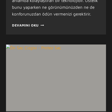
anlamda kolaylaştıran bir teknolojidir. Üstelik
bunu yaparken ne görünümünüzden ne de
konforunuzdan ödün vermenizi gerektirir.
PROTEZ
DEVAMINI OKU
SAÇ
ILE
HAYATINIZI
KOLAYLAŞTIRIN