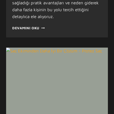
sağladığı pratik avantajları ve neden giderek
daha fazla kişinin bu yolu tercih ettiğini
detaylıca ele alıyoruz.
SAÇ
DEVAMINI OKU
DÖKÜLMESI
BAŞLADIĞINDA
NE
YAPMALISINIZ?
ERKEN
KARAR
VERMENIN
ÖNEMI