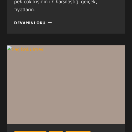
pek çok kişinin ilk karşılaştığı gerçek,
fiyatların…
İSTANBULDAKI
DEVAMINI OKU
PROTEZ
SAÇ
FIYATI
7900
TL