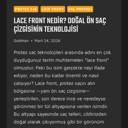
PROTEZ SAÇ
LACE FRONT
SAÇ PROTEZI
LACE FRONT NEDIR? DOĞAL ÖN SAÇ
ÇIZGISININ TEKNOLOJISI
GoldHair
Mart 24, 2026
Protez saç teknolojileri arasında adını en çok
duyduğunuz terim muhtemelen “lace front”
olmuştur. Peki bu isim gerçekte neyi ifade
ediyor, neden bu kadar önemli ve nasıl
çalışıyor? Lace front, protez saçın alın
bölgesine —yani ön saç çizgisine—
yerleştirilen, son derece ince ve neredeyse
görünmez bir tül altyapısına verilen isimdir.
Bu altyapı sayesinde saç telleri, cildinizden
doğal olarak çıkıyormuş gibi bir görünüm